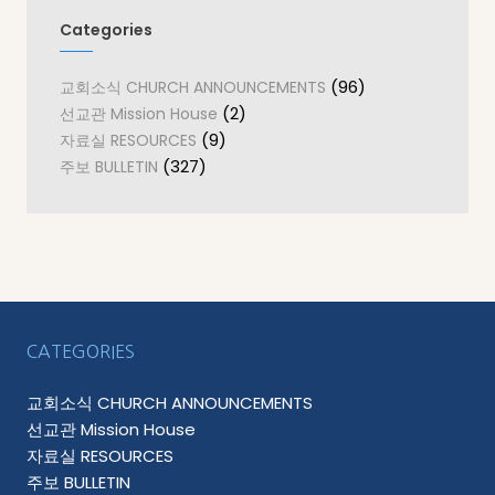
Categories
(96)
교회소식 CHURCH ANNOUNCEMENTS
(2)
선교관 Mission House
(9)
자료실 RESOURCES
(327)
주보 BULLETIN
CATEGORIES
교회소식 CHURCH ANNOUNCEMENTS
선교관 Mission House
자료실 RESOURCES
주보 BULLETIN