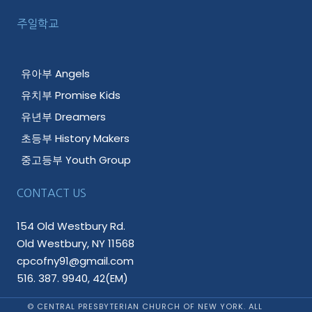
주일학교
유아부 Angels
유치부 Promise Kids
유년부 Dreamers
초등부 History Makers
중고등부 Youth Group
CONTACT US
154 Old Westbury Rd.
Old Westbury, NY 11568
cpcofny91@gmail.com
516. 387. 9940, 42(EM)
© CENTRAL PRESBYTERIAN CHURCH OF NEW YORK. ALL