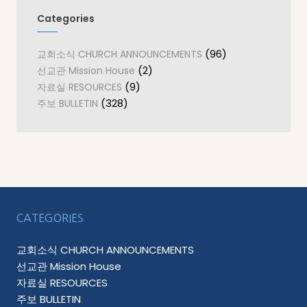
Categories
(96)
교회소식 CHURCH ANNOUNCEMENTS
(2)
선교관 Mission House
(9)
자료실 RESOURCES
(328)
주보 BULLETIN
CATEGORIES
교회소식 CHURCH ANNOUNCEMENTS
선교관 Mission House
자료실 RESOURCES
주보 BULLETIN