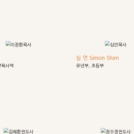
심 언 Simon Shim
양육사역
유년부, 초등부