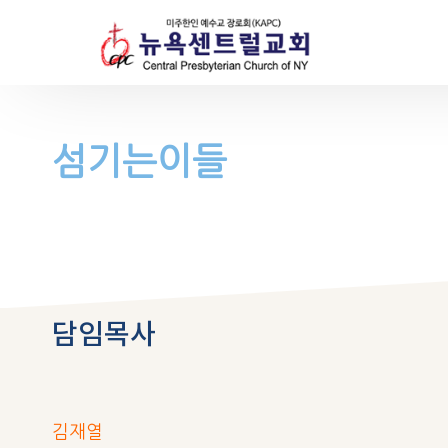
섬기는이들
담임목사
김재열