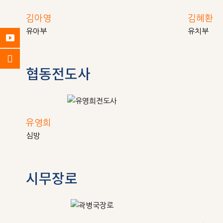
김아영
김혜환
유아부
유치부
협동전도사
유영희
심방
시무장로