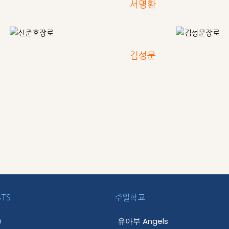
서명환
김성문
STS
주일학교
)
유아부 Angels