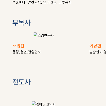
벅찬예배, 알찬교육, 널리선교, 고루봉사
부목사
조영찬
이정환
행정,청년,찬양인도
방송선교,
전도사