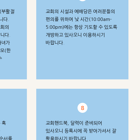
 (부활절
교회의 시설과 예배당은 여러분들의
니다.
편의를 위하여 낮 시간(10:00am-
교회의
5:00pm)에는 항상 기도할 수 있도록
니다.
개방하고 있사오니 이용하시기
자녀가
바랍니다.
부모(한
수
8
 혹
교회핸드북, 달력이 준비되어
가
있사오니 등록시에 꼭 받아가셔서 잘
벳순서를
활용하시기 바랍니다.