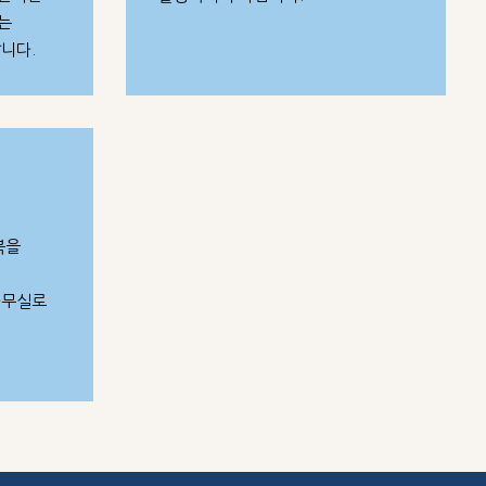
는
니다.
북을
사무실로